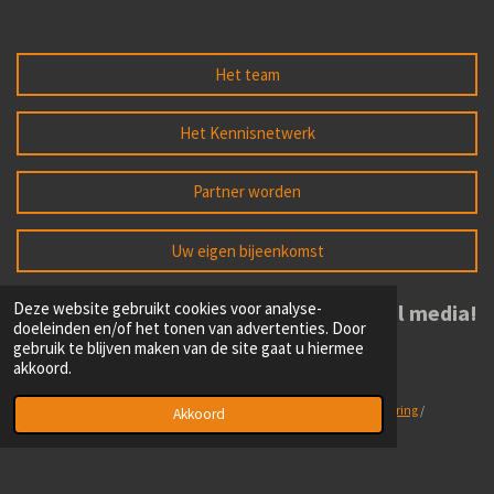
Het team
Het Kennisnetwerk
Partner worden
Uw eigen bijeenkomst
Deze website gebruikt cookies voor analyse-
Volg ons op social media!
doeleinden en/of het tonen van advertenties. Door
gebruik te blijven maken van de site gaat u hiermee
akkoord.
L
F
I
i
a
n
n
c
s
Part of
Schripsema Beheer BV
/
Algemene voorwaarden
/
Privacy verklaring
/
Akkoord
k
e
t
Algemene informatie
e
b
a
d
o
g
I
o
r