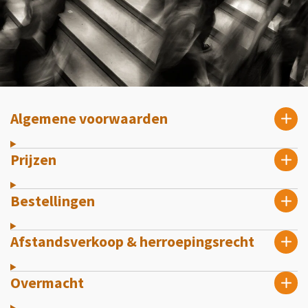
Algemene voorwaarden
Prijzen
Bestellingen
Afstandsverkoop & herroepingsrecht
Overmacht