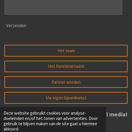
Verzenden
Het team
Het Kennisnetwerk
Partner worden
Uw eigen bijeenkomst
Deze website gebruikt cookies voor analyse-
Volg ons op social media!
doeleinden en/of het tonen van advertenties. Door
gebruik te blijven maken van de site gaat u hiermee
akkoord.
L
F
I