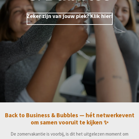
Zeker zijn van jouw plek? Klik hier!
Zeker zijn van jouw plek? Klik hier!
Back to Business & Bubbles — hét netwerkevent
om samen vooruit te kijken ✨
De zomervakantie is voorbij, is dit het uitgelezen moment om