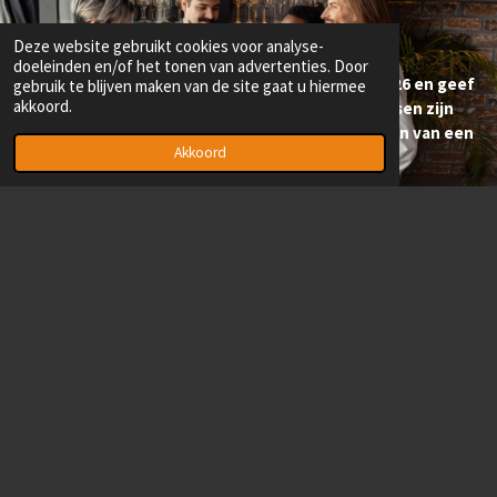
Mis het niet!
Deze website gebruikt cookies voor analyse-
doeleinden en/of het tonen van advertenties. Door
Wees erbij tijdens Back to Business & Bubbles 2026 en geef
gebruik te blijven maken van de site gaat u hiermee
akkoord.
je zakelijke jaar een vliegende start. De plaatsen zijn
beperkt, dus meld je snel aan om verzekerd te zijn van een
Akkoord
plek!
Meld je nu aan (Klik hier)
Algemene informatie
Wanneer
Datum: Coming soon
Uw investering