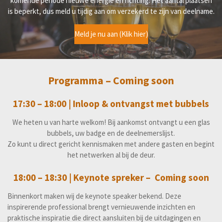
komende periode nieuwe energie en richting. Het aantal plaatsen
is beperkt, dus meld u tijdig aan om verzekerd te zijn van deelname.
Meld je nu aan (Klik hier)
Programma – Coming soon
17:30 – 18:00 |
Inloop & ontvangst met bubbels
We heten u van harte welkom! Bij aankomst ontvangt u een glas
bubbels, uw badge en de deelnemerslijst.
Zo kunt u direct gericht kennismaken met andere gasten en begint
het netwerken al bij de deur.
18:00 – 18:30 |
Keynote spreker – Coming soon
Binnenkort maken wij de keynote speaker bekend. Deze
inspirerende professional brengt vernieuwende inzichten en
praktische inspiratie die direct aansluiten bij de uitdagingen en