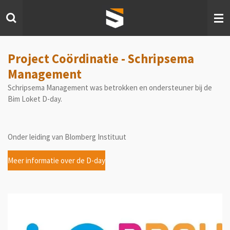
Ga
direct
naar
de
hoofdinhoud
Project Coördinatie - Schripsema
Management
Schripsema Management was betrokken en ondersteuner bij de
Bim Loket D-day.
Onder leiding van Blomberg Instituut
Meer informatie over de D-day