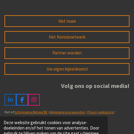
Het team
Het Kennisnetwerk
Partner worden
Uw eigen bijeenkomst
Volg ons op social media!
L
F
I
i
a
n
n
c
s
Part of
Schripsema Beheer BV
/
Algemene voorwaarden
/
Privacy verklaring
/
k
e
t
Algemene informatie
Deze website gebruikt cookies voor analyse-
e
b
a
doeleinden en/of het tonen van advertenties. Door
d
o
g
gebruik te blijven maken van de site gaat u hiermee