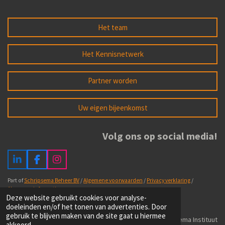
Het team
Het Kennisnetwerk
Partner worden
Uw eigen bijeenkomst
Volg ons op social media!
L
F
I
i
a
n
n
c
s
Part of
Schripsema Beheer BV
/
Algemene voorwaarden
/
Privacy verklaring
/
k
e
t
Algemene informatie
Deze website gebruikt cookies voor analyse-
e
b
a
doeleinden en/of het tonen van advertenties. Door
d
o
g
gebruik te blijven maken van de site gaat u hiermee
I
o
r
Powered by Schripsema Instituut
akkoord.