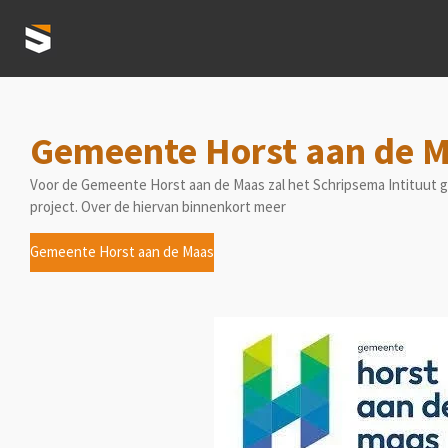
Ga
direct
naar
de
hoofdinhoud
Gemeente Horst aan de Ma
Voor de Gemeente Horst aan de Maas zal het Schripsema Intituut 
project. Over de hiervan binnenkort meer
Gemeente Horst aan de Maas