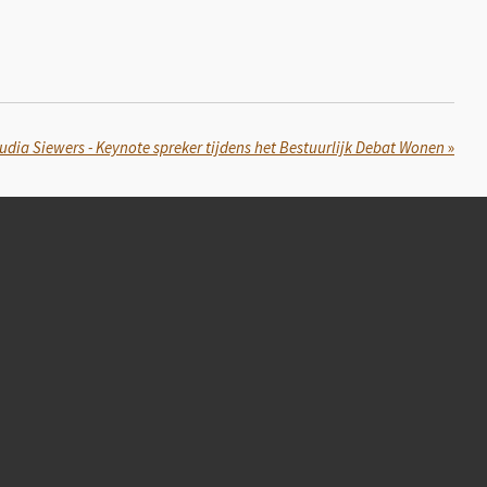
udia Siewers - Keynote spreker tijdens het Bestuurlijk Debat Wonen
»