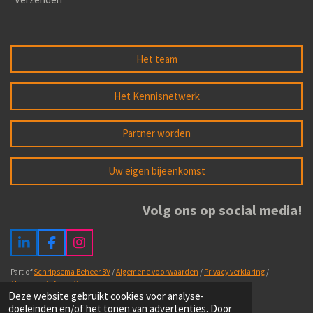
Het team
Het Kennisnetwerk
Partner worden
Uw eigen bijeenkomst
Volg ons op social media!
L
F
I
i
a
n
n
c
s
Part of
Schripsema Beheer BV
/
Algemene voorwaarden
/
Privacy verklaring
/
k
e
t
Algemene informatie
Deze website gebruikt cookies voor analyse-
e
b
a
doeleinden en/of het tonen van advertenties. Door
d
o
g