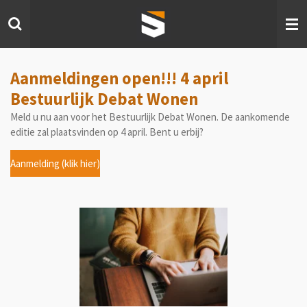
Ga
direct
naar
de
hoofdinhoud
Aanmeldingen open!!! 4 april
Bestuurlijk Debat Wonen
Meld u nu aan voor het Bestuurlijk Debat Wonen. De aankomende
editie zal plaatsvinden op 4 april. Bent u erbij?
Aanmelding (klik hier)