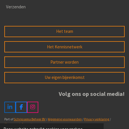
Verzenden
Het team
Het Kennisnetwerk
Partner worden
Uw eigen bijeenkomst
Volg ons op social media!
L
F
I
i
a
n
n
c
s
Part of
Schripsema Beheer BV
/
Algemene voorwaarden
/
Privacy verklaring
/
k
e
t
Algemene informatie